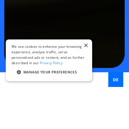
×
We use cookies to enhance your browsing
experience, analyze traffic, serve
personalized ads or content, and as further
described in our
Privacy Policy
MANAGE YOUR PREFERENCES
DE
Miovision unterstützt Städte in jeder Phase ihrer
Entwicklung im Bereich Verkehrsmanagement und stellt
ihnen die richtigen Werkzeuge sowie einen klaren
Fahrplan zur Verfügung, damit sie sich weiterentwickeln
und ihre Ziele erreichen können. Wir wissen, dass der Weg
jeder Stadt einzigartig ist – deshalb können unsere