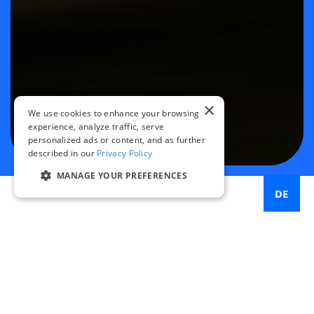
×
We use cookies to enhance your browsing
experience, analyze traffic, serve
personalized ads or content, and as further
described in our
Privacy Policy
MANAGE YOUR PREFERENCES
DE
Miovision unterstützt Städte in jeder Phase ihrer
Entwicklung im Bereich Verkehrsmanagement und stellt
ihnen die richtigen Werkzeuge sowie einen klaren
Fahrplan zur Verfügung, damit sie sich weiterentwickeln
und ihre Ziele erreichen können. Wir wissen, dass der Weg
jeder Stadt einzigartig ist – deshalb können unsere