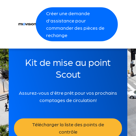
Créer une demande
d'assistance pour
commander des pièces de
rechange
Kit de mise au point
Scout
Assurez-vous d'être prêt pour vos prochains
comptages de circulation!
Télécharger la liste des points de
contrôle