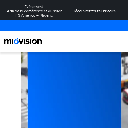
Événement
Bilan de la conférence et du salon
Découvrez toute l'histoire
ITS America – Phoenix
er
on
n
ons
s