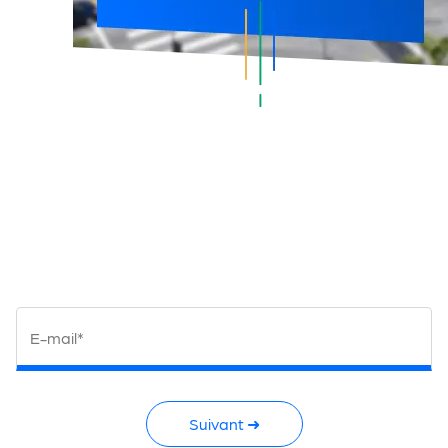
 les
s.
E-mail*
Suivant ➜