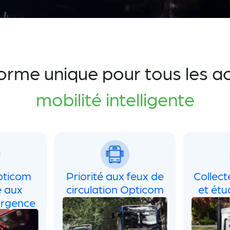
orme unique pour tous les a
mobilité intelligente
pticom
Priorité aux feux de
Collec
é aux
circulation Opticom
et étu
urgence