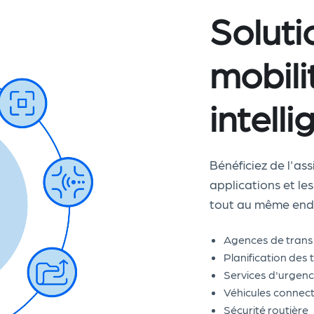
Soluti
mobili
intell
Bénéficiez de l'as
applications et le
tout au même endr
Agences de tran
Planification des
Services d'urgen
Véhicules connec
Sécurité routière