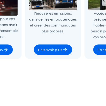
Réduire les émissions,
Accéde
 pour vos
diminuer les embouteillages
précise
 sans avoir
et créer des communautés
fiables
l'ensemble
plus propres.
besoin p
rs.
vos proj
us
En savoir plus
En s