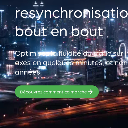
resynchronisati
bout en bout
Optimisez la fluidité du trafic sur
axes en quelques minutes, et non
années.
Découvrez comment ça marche