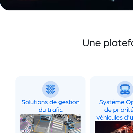
Une platef
Solutions de gestion
Système O
du trafic
de priorit
véhicules d'