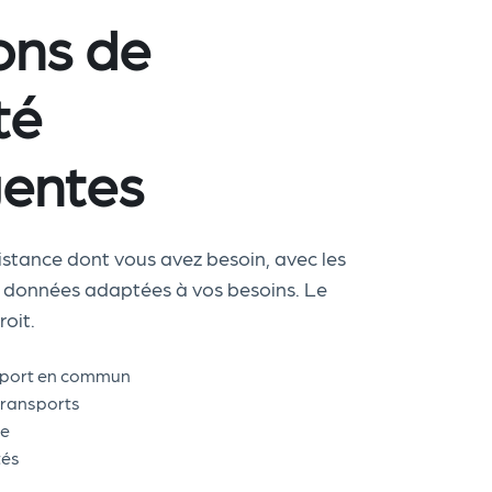
ons de
té
igentes
sistance dont vous avez besoin, avec les
s données adaptées à vos besoins. Le
oit.
sport en commun
 transports
ce
tés