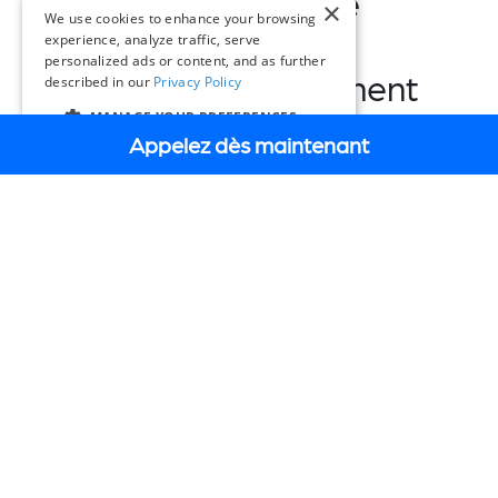
simplifie votre
×
We use cookies to enhance your browsing
processus
experience, analyze traffic, serve
personalized ads or content, and as further
d'approvisionnement
described in our
Privacy Policy
MANAGE YOUR PREFERENCES
Appelez dès maintenant
FR
Approvisionnement
rationalisé
Réduisez la charge administrative en
utilisant des contrats déjà soumis à un
appel d'offres concurrentiel en votre
nom.
Conformité et transparence