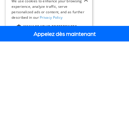
We use cookies to enhance your browsing
experience, analyze traffic, serve
personalized ads or content, and as further
described in our
Privacy Policy
MANAGE YOUR PREFERENCES
Appelez dès maintenant
FR
SOLUTIONS ET PRODUITS
Mobilité intelligente
Solutions et produits
Pourquoi Miovision ?