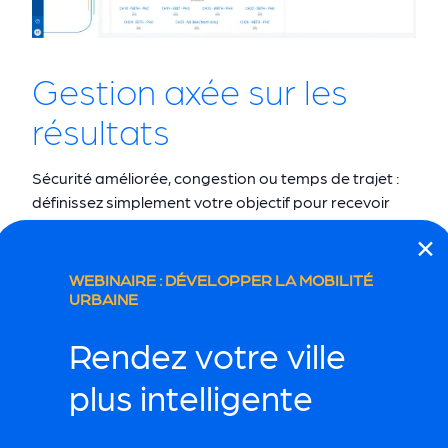
Gestion axée sur les
résultats
Sécurité améliorée, congestion ou temps de trajet :
définissez simplement votre objectif pour recevoir
des recommandations basées sur les meilleures
pratiques.
WEBINAIRE : DÉVELOPPER LA MOBILITÉ
URBAINE
Rendez votre ville
plus intelligente
Visualisation avancée