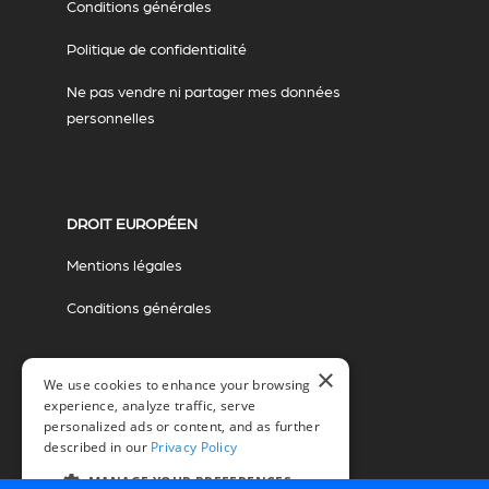
Conditions générales
Politique de confidentialité
Ne pas vendre ni partager mes données
personnelles
DROIT EUROPÉEN
Mentions légales
Conditions générales
×
We use cookies to enhance your browsing
experience, analyze traffic, serve
personalized ads or content, and as further
described in our
Privacy Policy
© 2026 Miovision Technologies Incorporated
Marketing assuré par The Influence Agency
MANAGE YOUR PREFERENCES