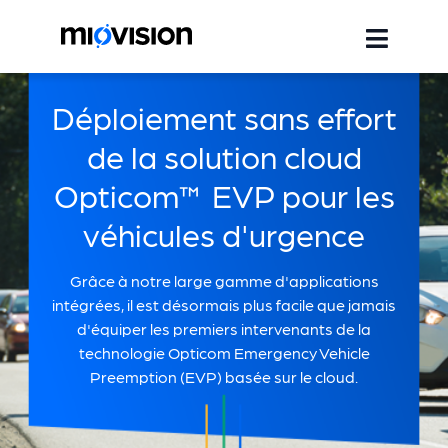
Déploiement sans effort
de la solution cloud
Opticom™ EVP pour les
véhicules d'urgence
Grâce à notre large gamme d'applications
intégrées, il est désormais plus facile que jamais
d'équiper les premiers intervenants de la
technologie Opticom Emergency Vehicle
Preemption (EVP) basée sur le cloud.