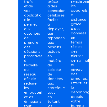
synchronisez
trafic
grâce
les
et de
à des
appareils
vos
connexions
à
applications.
cellulaires
distance
Elle
faciles
grâce
permet
à
à des
aux
déployer,
données
autorités
qui
en
de
répondent
temps
prendre
aux
réel et
des
besoins
des
décisions
actuels
alertes
proactives
en
personnalisables
à
matière
au
l'échelle
de
niveau
du
collecte
des
réseau
de
armoires.
afin de
données
Effectuez
réduire
aux
le
les
carrefours,
dépannage
embouteillages
tout
depuis
et les
en
votre
émissions
évitant
bureau
tout
les