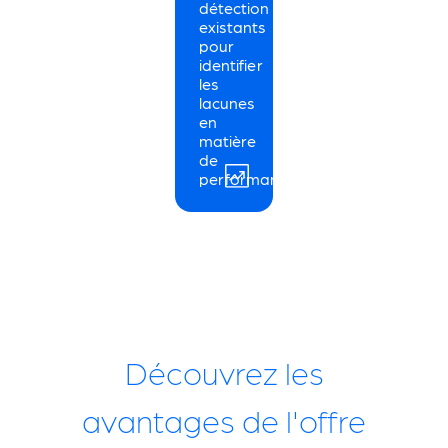
détection
existants
pour
identifier
les
lacunes
en
matière
de
performance.
Découvrez les
avantages de l'offre