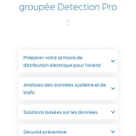
groupée Detection Pro
:
Préparer votre armoire de
distribution électrique pour l'avenir
Assurez la pérennité de
Analyses des données système et de
trafic
votre armoire de trafic
avec Miovision
Examen du système
Solutions basées sur les données
Miovision et des
Utilisation de solutions
Le guide pratique « Préparer votre
Sécurité préventive
armoire de signalisation pour l'avenir »