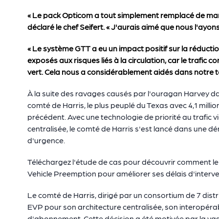
« Le pack Opticom a tout simplement remplacé de ma
déclaré le chef Seifert. « J'aurais aimé que nous l'ayons f
« Le système GTT a eu un impact positif sur la réduc
exposés aux risques liés à la circulation, car le trafic
vert. Cela nous a considérablement aidés dans notre t
À la suite des ravages causés par l'ouragan Harvey dans 
comté de Harris, le plus peuplé du Texas avec 4,1 millio
précédent. Avec une technologie de priorité au trafic v
centralisée, le comté de Harris s'est lancé dans une d
d'urgence.
Téléchargez l'étude de cas pour découvrir comment le
Vehicle Preemption pour améliorer ses délais d'interv
Le comté de Harris, dirigé par un consortium de 7 distr
EVP pour son architecture centralisée, son interopéra
d'abonnement. Cette décision a été motivée par la va