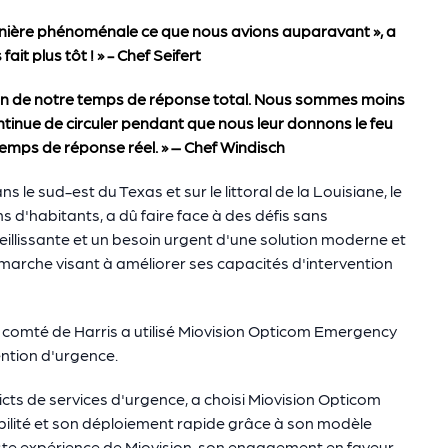
nière phénoménale ce que nous avions auparavant », a
ait plus tôt ! » - Chef Seifert
tion de notre temps de réponse total. Nous sommes moins
 continue de circuler pendant que nous leur donnons le feu
emps de réponse réel. » – Chef Windisch
le sud-est du Texas et sur le littoral de la Louisiane, le
ns d'habitants, a dû faire face à des défis sans
ieillissante et un besoin urgent d'une solution moderne et
émarche visant à améliorer ses capacités d'intervention
 comté de Harris a utilisé Miovision Opticom Emergency
ention d'urgence.
icts de services d'urgence, a choisi Miovision Opticom
bilité et son déploiement rapide grâce à son modèle
ste expérience de Miovision, son engagement en faveur