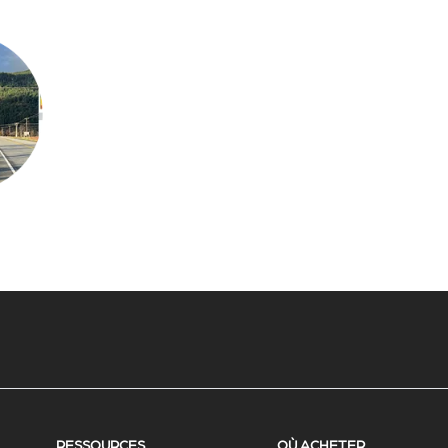
RESSOURCES
OÙ ACHETER