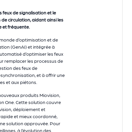
s feux de signalisation et le
e circulation, aidant ainsi les
 et fréquente.
 monde d’optimisation et de
ation (GenAI) et intégrée à
automatisé d’optimiser les feux
ur remplacer les processus de
estion des feux de
esynchronisation, et à offrir une
es et aux piétons.
x nouveaux produits Miovision,
ion One. Cette solution couvre
vision, déploiement et
s rapide et mieux coordonné,
’une solution approuvée. Pour
illages, à l’évolution des