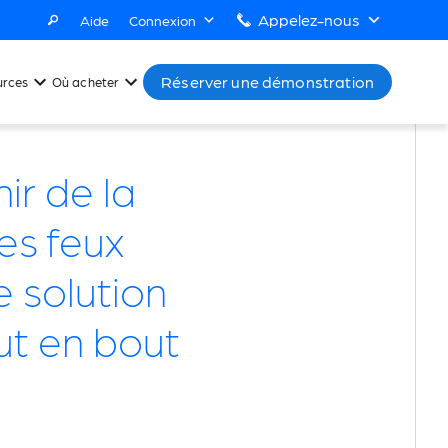
Appelez-nous
Aide
Connexion
Réserver une démonstration
urces
Où acheter
ir de la
es feux
e solution
ut en bout