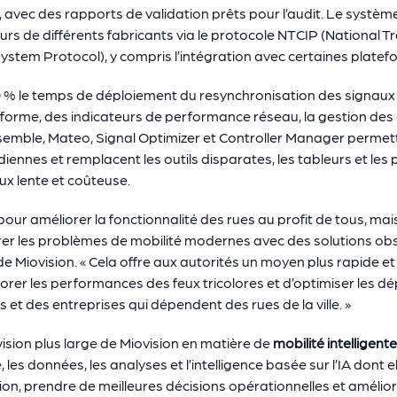
, avec des rapports de validation prêts pour l’audit. Le systè
ôleurs de différents fabricants via le protocole NTCIP (Nationa
System Protocol), y compris l’intégration avec certaines platef
50 % le temps de déploiement du resynchronisation des signaux
forme, des indicateurs de performance réseau, la gestion des c
semble, Mateo, Signal Optimizer et Controller Manager permet
diennes et remplacent les outils disparates, les tableurs et le
ux lente et coûteuse.
 pour améliorer la fonctionnalité des rues au profit de tous, ma
rer les problèmes de mobilité modernes avec des solutions obso
Miovision. « Cela offre aux autorités un moyen plus rapide et 
iorer les performances des feux tricolores et d’optimiser les 
et des entreprises qui dépendent des rues de la ville. »
vision plus large de Miovision en matière de
mobilité intelligente
e, les données, les analyses et l’intelligence basée sur l’IA dont 
on, prendre de meilleures décisions opérationnelles et améliorer l