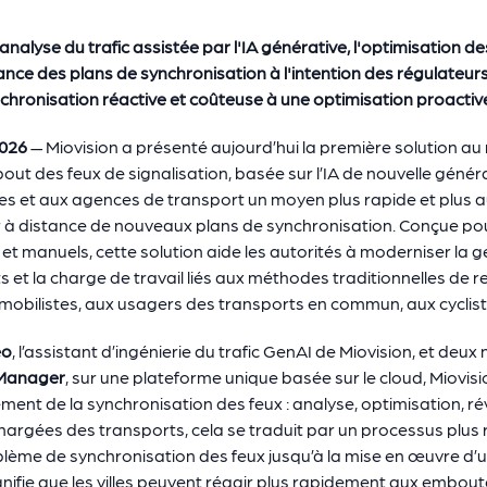
'analyse du trafic assistée par l'IA générative, l'optimisation de
nce des plans de synchronisation à l'intention des régulateurs d
chronisation réactive et coûteuse à une optimisation proactive
2026
— Miovision a présenté aujourd’hui la première solution au
ut des feux de signalisation, basée sur l’IA de nouvelle génér
illes et aux agences de transport un moyen plus rapide et plus 
er à distance de nouveaux plans de synchronisation. Conçue po
t manuels, cette solution aide les autorités à moderniser la g
ts et la charge de travail liés aux méthodes traditionnelles de r
tomobilistes, aux usagers des transports en commun, aux cyclist
eo
, l’assistant d’ingénierie du trafic GenAI de Miovision, et deu
 Manager
, sur une plateforme unique basée sur le cloud, Miovis
ment de la synchronisation des feux : analyse, optimisation, ré
 chargées des transports, cela se traduit par un processus plu
roblème de synchronisation des feux jusqu’à la mise en œuvre d
gnifie que les villes peuvent réagir plus rapidement aux emboute