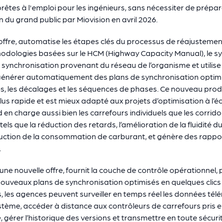
prêtes à l'emploi pour les ingénieurs, sans nécessiter de prép
n du grand public par Miovision en avril 2026.
offre, automatise les étapes clés du processus de réajustemen
éthodologies basées sur le HCM (Highway Capacity Manual), le 
synchronisation provenant du réseau de l’organisme et utilise
 générer automatiquement des plans de synchronisation optimis
ses, les décalages et les séquences de phases. Ce nouveau pro
us rapide et est mieux adapté aux projets d’optimisation à l’éc
d en charge aussi bien les carrefours individuels que les corr
tels que la réduction des retards, l’amélioration de la fluidité du
duction de la consommation de carburant, et génère des rappor
.
une nouvelle offre, fournit la couche de contrôle opérationne
ouveaux plans de synchronisation optimisés en quelques clics
s, les agences peuvent surveiller en temps réel les données télé
ystème, accéder à distance aux contrôleurs de carrefours pris 
 gérer l’historique des versions et transmettre en toute sécur