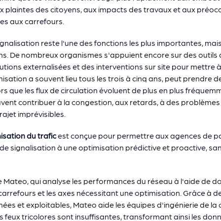
 plaintes des citoyens, aux impacts des travaux et aux préoc
es aux carrefours.
nalisation reste l'une des fonctions les plus importantes, mai
s. De nombreux organismes s'appuient encore sur des outils d
ions externalisées et des interventions sur site pour mettre à 
sation a souvent lieu tous les trois à cinq ans, peut prendre d
ors que les flux de circulation évoluent de plus en plus fréquem
ent contribuer à la congestion, aux retards, à des problèmes 
ajet imprévisibles.
isation du trafic
est conçue pour permettre aux agences de p
 de signalisation à une optimisation prédictive et proactive, s
de Mateo, qui analyse les performances du réseau à l'aide de d
es carrefours et les axes nécessitant une optimisation. Grâce à
ées et exploitables, Mateo aide les équipes d'ingénierie de la
feux tricolores sont insuffisantes, transformant ainsi les donn