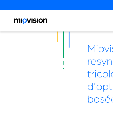
Miovi
resyn
trico
d'opt
basée