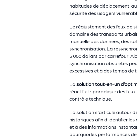
habitudes de déplacement, aux
sécurité des usagers vulnérabl
Le réajustement des feux de sig
domaine des transports urbain
manuelle des données, des solut
synchronisation. La resynchroni
5 000 dollars par carrefour. Al
synchronisation obsolètes peuv
excessives et à des temps de tr
La
solution tout-en-un d’optim
réactif et sporadique des feux
contrôle technique.
La solution s'articule autour 
historiques afin d'identifier l
et à des informations instantan
pourquoi les performances des 