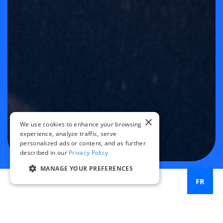
×
We use cookies to enhance your browsing
experience, analyze traffic, serve
personalized ads or content, and as further
described in our
Privacy Policy
MANAGE YOUR PREFERENCES
FR
Cette année, le ministère américain des Transports a
inscrit les infrastructures de sécurité publique parmi les