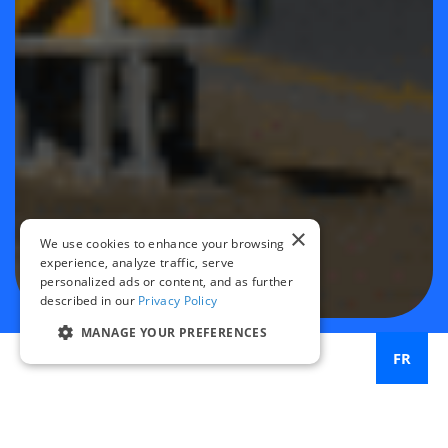
×
We use cookies to enhance your browsing
experience, analyze traffic, serve
personalized ads or content, and as further
described in our
Privacy Policy
MANAGE YOUR PREFERENCES
FR
Dans ce webinaire à la demande, des experts du secteur
expliquent comment les agences utilisent
les mesures
automatisées de performance des feux de circulation