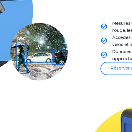
Mesures d
rouge, le
Accédez a
vélos et l
Données f
approchan
Réserver 