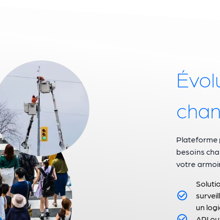
Évol
chan
Plateforme 
besoins cha
votre armoir
Soluti
surveil
un log
API ou