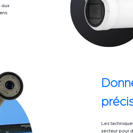
s aux
yens.
Donné
préci
Les techniques
secteur pour 