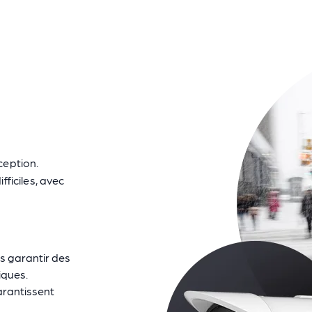
ception.
ficiles, avec
s garantir des
iques.
rantissent