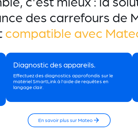
le, c'est mieux : la solu
ance des carrefours de 
t
compatible avec Mat
Diagnostic des appareils.
Effectuez des diagnostics approfondis sur le
matériel SmartLink à l'aide de requêtes en
langage clair.
En savoir plus sur Mateo