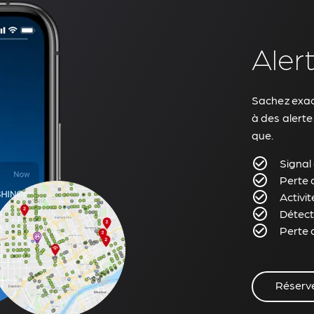
Aler
Sachez exac
à des alert
que.
Signal 
Perte 
Activi
Détect
Perte 
Réserv