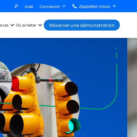
Appelez-nous
Aide
Connexion
Réserver une démonstration
urces
Où acheter