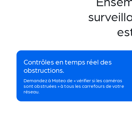
Ensemb
surveill
es
Contrôles en temps réel des
obstructions.
Demandez à Mateo de « vérifier si les caméras
sont obstruées » à tous les carrefours de votre
réseau.