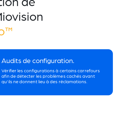
tion de
Miovision
eo™
Audits de configuration.
Vérifier les configurations à certains carrefours
afin de détecter les problèmes cachés avant
qu'ils ne donnent lieu à des réclamations.