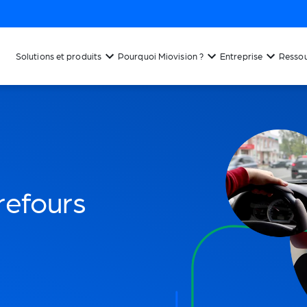
Solutions et produits
Pourquoi Miovision ?
Entreprise
Resso
refours