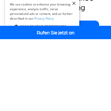
×
Ihre Beschaffung
We use cookies to enhance your browsing
experience, analyze traffic, serve
personalized ads or content, and as further
described in our
Privacy Policy
MANAGE YOUR PREFERENCES
Optimierte Beschaffung
Rufen Sie jetzt an
DE
Reduzieren Sie den Verwaltungsaufwand,
indem Sie Verträge nutzen, die bereits in
Ihrem Namen im Rahmen einer
Ausschreibung vergeben wurden.
Compliance und
Transparenz
Entspricht den kanadischen