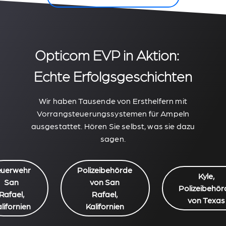
Opticom EVP in Aktion:
Echte Erfolgsgeschichten
Wir haben Tausende von Ersthelfern mit
Vorrangsteuerungssystemen für Ampeln
ausgestattet. Hören Sie selbst, was sie dazu
sagen.
euerwehr
Polizeibehörde
Kyle,
San
von San
Polizeibehör
Rafael,
Rafael,
von Texas
lifornien
Kalifornien