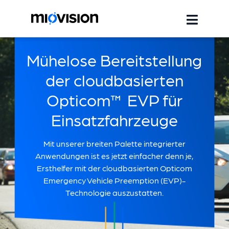
Mühelose Bereitstellung
der cloudbasierten
Opticom™ EVP für
Einsatzfahrzeuge
Mit unserer breiten Palette integrierter
Anwendungen ist es jetzt einfacher denn je,
Ersthelfer mit der cloudbasierten Opticom
Emergency Vehicle Preemption (EVP)-
Technologie auszustatten.