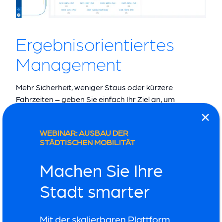
Ergebnisorientiertes
Management
Mehr Sicherheit, weniger Staus oder kürzere
Fahrzeiten – geben Sie einfach Ihr Ziel an, um
Empfehlungen auf der Grundlage bewährter
Verfahren zu erhalten.
WEBINAR: AUSBAU DER
STÄDTISCHEN MOBILITÄT
Machen Sie Ihre
Stadt smarter
Fortgeschrittene
Mit der skalierbaren Plattform