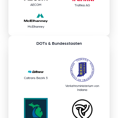
AECOM
Trafikia AG
McElhanney
DOTs & Bundesstaaten
Caltrans Bezirk 3
Verkehrsministerium von
Indiana