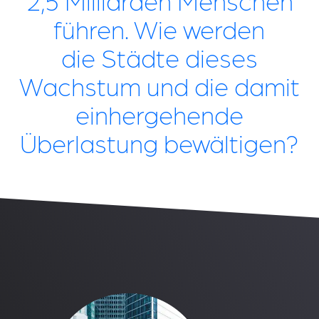
führen. Wie werden
die Städte dieses
Wachstum und die damit
einhergehende
Überlastung bewältigen?