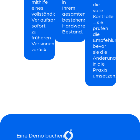
mithilfe
in
die
eines
Ihrem
volle
vollständigen
gesamten
Kontrolle
Verlaufsprotokolls
bestehenden
– sie
sofort
Hardware-
prüfen
zu
Bestand.
die
früheren
Empfehlungen,
Versionen
bevor
zurück.
sie die
Änderungen
in die
Praxis
umsetzen.
Eine Demo buchen