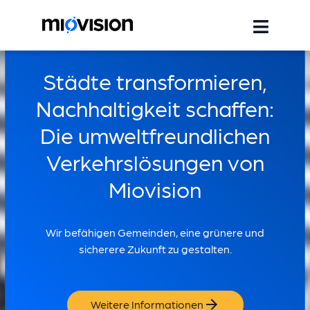
Städte transformieren,
Nachhaltigkeit schaffen:
Die umweltfreundlichen
Verkehrslösungen von
Miovision
Wir befähigen Gemeinden, eine grünere und
sicherere Zukunft zu gestalten.
Weitere Informationen