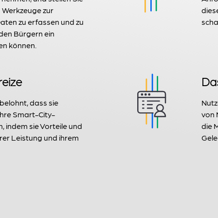
n Werkzeuge zur
dies
aten zu erfassen und zu
scha
 den Bürgern ein
ten können.
reize
Das
belohnt, dass sie
Nutz
ihre Smart-City-
von 
 indem sie Vorteile und
die 
hrer Leistung und ihrem
Gele