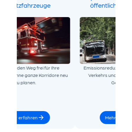
Einsat
Schaffen Sie sicherere und gesündere
Machen Sie de
Städte, indem Sie die Effizienz und
Notfallflotten, o
Zuverlässigkeit Ihrer Verkehrsnetze
zu
verbessern.
Mehr erfahren
Mehr 