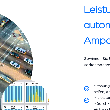
Leist
autom
Ampe
Gewinnen Sie E
Verkehrsnetze 
Messunge
helfen, 
Mit leis
Möglichk
Historis