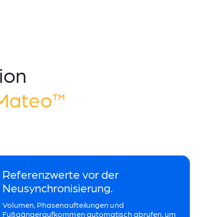
ion
 Mateo™
Referenzwerte vor der
Neusynchronisierung.
Volumen, Phasenaufteilungen und
Fußgängeraufkommen automatisch abrufen, um