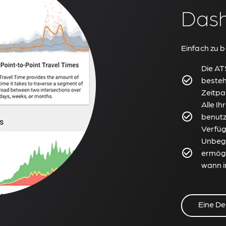
Das
Einfach zu 
Die AT
besteh
Zeitpa
Alle I
benutz
Verfü
Unbegr
ermögl
wann i
Eine D