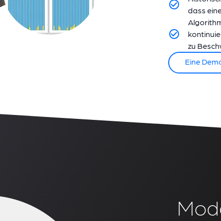
dass eine
Algorith
kontinuie
zu Besch
Eine Dem
Mode