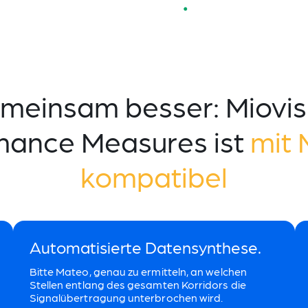
meinsam besser: Miovis
mance Measures ist
mit
kompatibel
Automatisierte Datensynthese.
Bitte Mateo, genau zu ermitteln, an welchen
Stellen entlang des gesamten Korridors die
Signalübertragung unterbrochen wird.