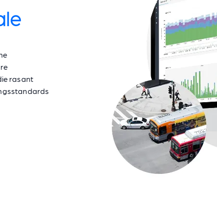
ale
ne
hre
die rasant
ngsstandards