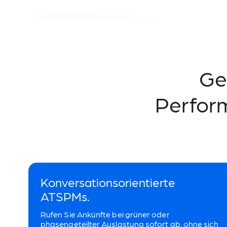
Ge
Perfor
Konversationsorientierte
ATSPMs.
Rufen Sie Ankünfte bei grüner oder
phasengeteilter Auslastung sofort ab, ohne sich