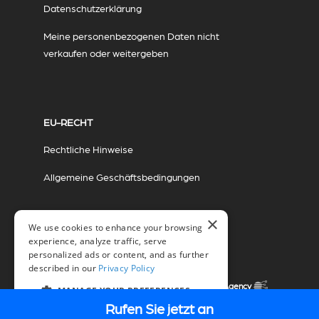
Datenschutzerklärung
Meine personenbezogenen Daten nicht
verkaufen oder weitergeben
EU-RECHT
Rechtliche Hinweise
Allgemeine Geschäftsbedingungen
×
We use cookies to enhance your browsing
experience, analyze traffic, serve
personalized ads or content, and as further
described in our
Privacy Policy
© 2026 Miovision Technologies Incorporated
Marketing in Zusammenarbeit mit The Influence Agency
MANAGE YOUR PREFERENCES
Rufen Sie jetzt an
DE