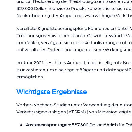
und zur Reduzierung der Treibhausgasemissionen durc
327.000 Dollar finanzierte Projekt konzentrierte sich a
Neukalibrierung der Ampeln auf zwei wichtigen Verkeh
Veraltete Signalsteuerungspläne können zu erhöhter 
Treibhausgasemissionen führen. Obwohl bewährte Verfah
empfehlen, verzögern sich diese Aktualisierungen of
auf veralteten Daten ohne angemessene Wirkungsme
Im Jahr 2021 beschloss Amherst, in die intelligente K
zu investieren, um eine regelmäßigere und datengest
ermöglichen.
Wichtigste Ergebnisse
Vorher-Nachher-Studien unter Verwendung der automa
Verkehrssignalanlagen (ATSPMs) von Miovision zeigte
Kosteneinsparungen:
587.800 Dollar jährlich für Fa