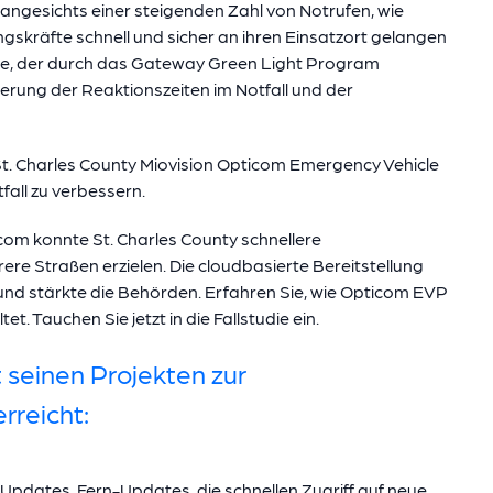
angesichts einer steigenden Zahl von Notrufen, wie
ungskräfte schnell und sicher an ihren Einsatzort gelangen
ie, der durch das Gateway Green Light Program
serung der Reaktionszeiten im Notfall und der
 St. Charles County Miovision Opticom Emergency Vehicle
fall zu verbessern.
com konnte St. Charles County schnellere
rere Straßen erzielen. Die cloudbasierte Bereitstellung
und stärkte die Behörden. Erfahren Sie, wie Opticom EVP
. Tauchen Sie jetzt in die Fallstudie ein.
 seinen Projekten zur
rreicht:
 Updates. Fern-Updates, die schnellen Zugriff auf neue