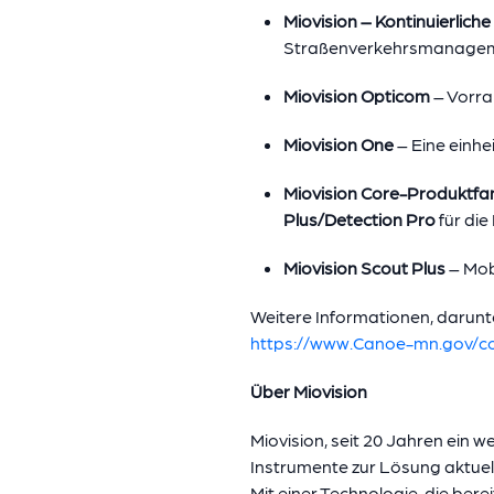
Miovision – Kontinuierlic
Straßenverkehrsmanage
Miovision Opticom
– Vorra
Miovision One
– Eine einh
Miovision Core-Produktfam
Plus/Detection Pro
für die
Miovision Scout Plus
– Mob
Weitere Informationen, darunte
https://www.Canoe-mn.gov/c
Über Miovision
Miovision, seit 20 Jahren ein w
Instrumente zur Lösung aktuel
Mit einer Technologie, die ber