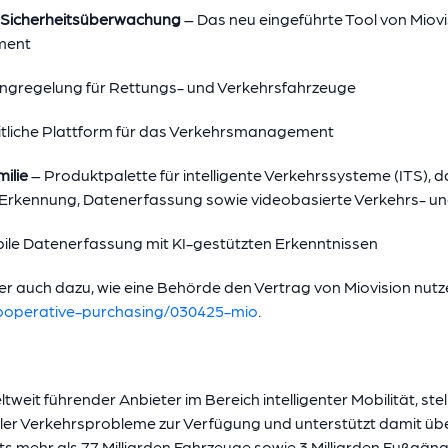
he Sicherheitsüberwachung
– Das neu eingeführte Tool von Miovis
ment
ngregelung für Rettungs- und Verkehrsfahrzeuge
eitliche Plattform für das Verkehrsmanagement
ilie
– Produktpalette für intelligente Verkehrssysteme (ITS), 
 Erkennung, Datenerfassung sowie videobasierte Verkehrs- un
ile Datenerfassung mit KI-gestützten Erkenntnissen
r auch dazu, wie eine Behörde den Vertrag von Miovision nutze
ooperative-purchasing/030425-mio
.
eltweit führender Anbieter im Bereich intelligenter Mobilität, s
ler Verkehrsprobleme zur Verfügung und unterstützt damit übe
eits mehr als 77 Milliarden Fahrzeuge sowie 3 Milliarden Fußgän