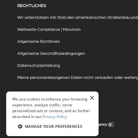
RECHTLICHES
Wir unterstützen mit Stolz den amerikanischen Straßenbau und d
Weltweite Compliance | Miovision
Allgemeine Richtlinien
Allgemeine Geschäftsbedingungen
Datenschutzerklärung
Meine personenbezogenen Daten nicht verkaufen oder weiter
×
We use cookies to enhance your browsing
experience, analyze traffic, serve
personalized ads or content, and as further
described in our
Privacy Policy
© 2026 Miovision Technologies Incorporated
Marketing in Zusammenarbeit mit The Influence Agency
MANAGE YOUR PREFERENCES