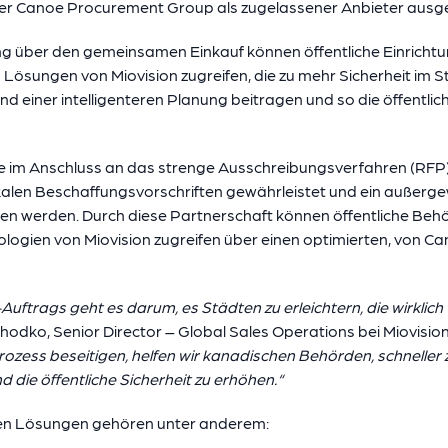
r Canoe Procurement Group als zugelassener Anbieter ausge
g über den gemeinsamen Einkauf können öffentliche Einricht
 Lösungen von Miovision zugreifen, die zu mehr Sicherheit im S
d einer intelligenteren Planung beitragen und so die öffentliche
de im Anschluss an das strenge Ausschreibungsverfahren (RFP
kalen Beschaffungsvorschriften gewährleistet und ein außerg
n werden. Durch diese Partnerschaft können öffentliche Behö
logien von Miovision zugreifen
über einen optimierten, von C
uftrags geht es darum, es Städten zu erleichtern, die wirklich
odko, Senior Director – Global Sales Operations bei Miovision
ozess beseitigen, helfen wir kanadischen Behörden, schneller 
 die öffentliche Sicherheit zu erhöhen.“
en Lösungen gehören unter anderem: