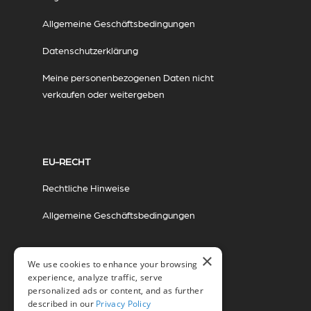
Allgemeine Geschäftsbedingungen
Datenschutzerklärung
Meine personenbezogenen Daten nicht
verkaufen oder weitergeben
EU-RECHT
Rechtliche Hinweise
Allgemeine Geschäftsbedingungen
×
We use cookies to enhance your browsing
experience, analyze traffic, serve
personalized ads or content, and as further
described in our
Privacy Policy
© 2026 Miovision Technologies Incorporated