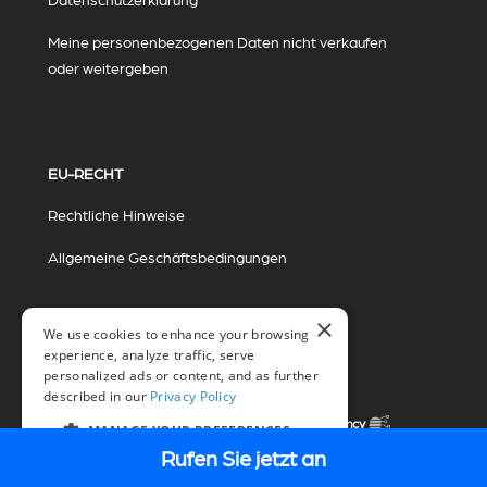
Meine personenbezogenen Daten nicht verkaufen
oder weitergeben
EU-RECHT
Rechtliche Hinweise
Allgemeine Geschäftsbedingungen
×
We use cookies to enhance your browsing
experience, analyze traffic, serve
personalized ads or content, and as further
described in our
Privacy Policy
© 2026 Miovision Technologies Incorporated
Marketing in Zusammenarbeit mit The Influence Agency
MANAGE YOUR PREFERENCES
Rufen Sie jetzt an
DE