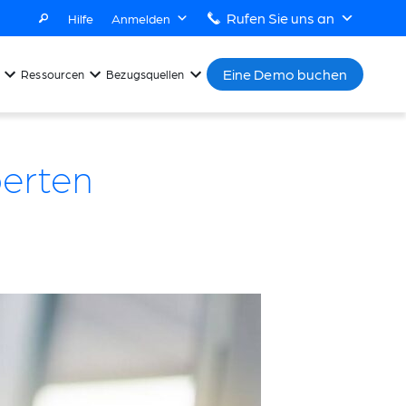
Rufen Sie uns an
Hilfe
Anmelden
Eine Demo buchen
Ressourcen
Bezugsquellen
perten