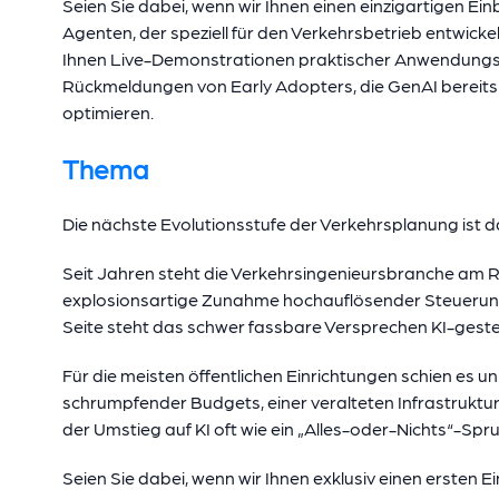
Seien Sie dabei, wenn wir Ihnen einen einzigartigen Ei
Agenten, der speziell für den Verkehrsbetrieb entwicke
Ihnen Live-Demonstrationen praktischer Anwendungsf
Rückmeldungen von Early Adopters, die GenAI bereits 
optimieren.
Thema
Die nächste Evolutionsstufe der Verkehrsplanung ist d
Seit Jahren steht die Verkehrsingenieursbranche am Ran
explosionsartige Zunahme hochauflösender Steuerun
Seite steht das schwer fassbare Versprechen KI-gesteu
Für die meisten öffentlichen Einrichtungen schien es u
schrumpfender Budgets, einer veralteten Infrastruktu
der Umstieg auf KI oft wie ein „Alles-oder-Nichts“-Sprun
Seien Sie dabei, wenn wir Ihnen exklusiv einen ersten Ei