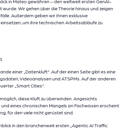
nblick in Mateo gewähren – den weltweit ersten GenAI-
lt wurde. Wir gehen über die Theorie hinaus und zeigen
älle. Außerdem geben wir Ihnen exklusive
einsetzen, um ihre technischen Arbeitsabläufe zu
a.
de einer „Datenkluft“. Auf der einen Seite gibt es eine
gsdaten, Videoanalysen und ATSPMs. Auf der anderen
erter „Smart Cities“.
nmöglich, diese Kluft zu überwinden. Angesichts
r und eines chronischen Mangels an Fachwissen erscheint
g, für den viele nicht gerüstet sind.
nblick in den branchenweit ersten „Agentic AI Traffic