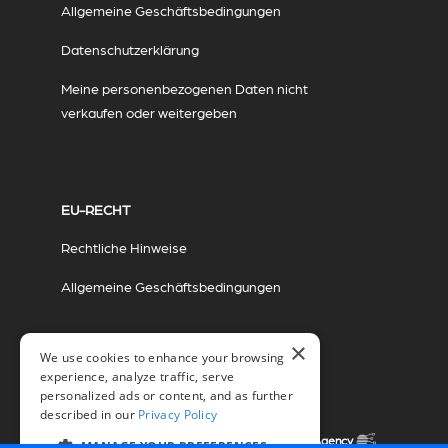
Allgemeine Geschäftsbedingungen
Datenschutzerklärung
Meine personenbezogenen Daten nicht
verkaufen oder weitergeben
EU-RECHT
Rechtliche Hinweise
Allgemeine Geschäftsbedingungen
×
We use cookies to enhance your browsing
experience, analyze traffic, serve
personalized ads or content, and as further
described in our
Privacy Policy
© 2026 Miovision Technologies Incorporated
Marketing in Zusammenarbeit mit The Influence Agency
MANAGE YOUR PREFERENCES