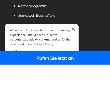
Partnerprogramm
Sourcewell-Beschaffung
Beschaffung von Kanus
×
We use cookies to enhance your browsing
experience, analyze traffic, serve
personalized ads or content, and as further
described in our
Privacy Policy
RECHTLICHES
MANAGE YOUR PREFERENCES
Rufen Sie jetzt an
DE
Wir unterstützen mit Stolz den amerikanischen
Straßenbau und die Verkehrssicherheit |
Miovision
Weltweite Compliance | Miovision
Allgemeine Richtlinien
Allgemeine Geschäftsbedingungen
Datenschutzerklärung