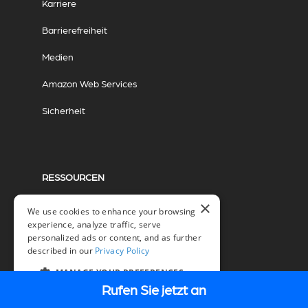
Karriere
Barrierefreiheit
Medien
Amazon Web Services
Sicherheit
RESSOURCEN
×
Übersicht
We use cookies to enhance your browsing
experience, analyze traffic, serve
Blog
personalized ads or content, and as further
described in our
Privacy Policy
Veranstaltungen
MANAGE YOUR PREFERENCES
Webinare
Rufen Sie jetzt an
DE