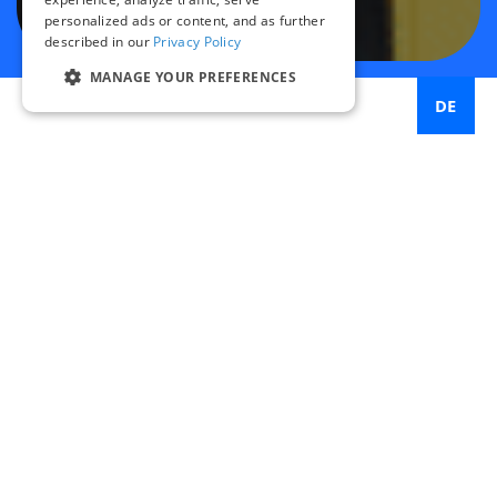
personalized ads or content, and as further
described in our
Privacy Policy
MANAGE YOUR PREFERENCES
DE
[Opticom EVP] war für uns
ein großer Gewinn. Seit der
Installation gab es keinen
Unfall mehr mit einem
Fahrzeug an einer
vorrangigen Kreuzung.