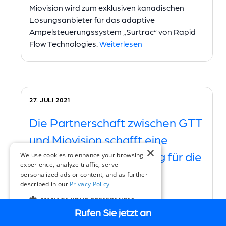
Miovision wird zum exklusiven kanadischen
Lösungsanbieter für das adaptive
Ampelsteuerungssystem „Surtrac“ von Rapid
Flow Technologies.
Weiterlesen
27. JULI 2021
Die Partnerschaft zwischen GTT
und Miovision schafft eine
×
„zukunftssichere“ Lösung für die
We use cookies to enhance your browsing
experience, analyze traffic, serve
Prioritätssteuerung und
personalized ads or content, and as further
described in our
Privacy Policy
-überwachung.
MANAGE YOUR PREFERENCES
Rufen Sie jetzt an
DE
Das in St. Paul, Minnesota, ansässige
Unternehmen Global Traffic Technologies (GTT),